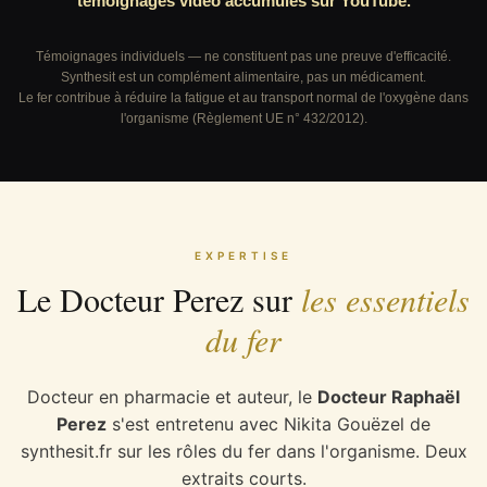
témoignages vidéo accumulés sur YouTube.
Témoignages individuels — ne constituent pas une preuve d'efficacité.
Synthesit est un complément alimentaire, pas un médicament.
Le fer contribue à réduire la fatigue et au transport normal de l'oxygène dans
l'organisme (Règlement UE n° 432/2012).
EXPERTISE
Le Docteur Perez sur
les essentiels
du fer
Docteur en pharmacie et auteur, le
Docteur Raphaël
Perez
s'est entretenu avec Nikita Gouëzel de
synthesit.fr sur les rôles du fer dans l'organisme. Deux
extraits courts.