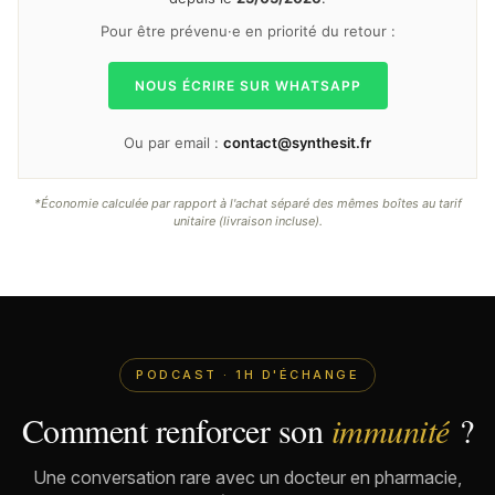
Pour être prévenu·e en priorité du retour :
NOUS ÉCRIRE SUR WHATSAPP
Ou par email :
contact@synthesit.fr
*Économie calculée par rapport à l'achat séparé des mêmes boîtes au tarif
unitaire (livraison incluse).
PODCAST · 1H D'ÉCHANGE
Comment renforcer son
immunité
?
Une conversation rare avec un docteur en pharmacie,